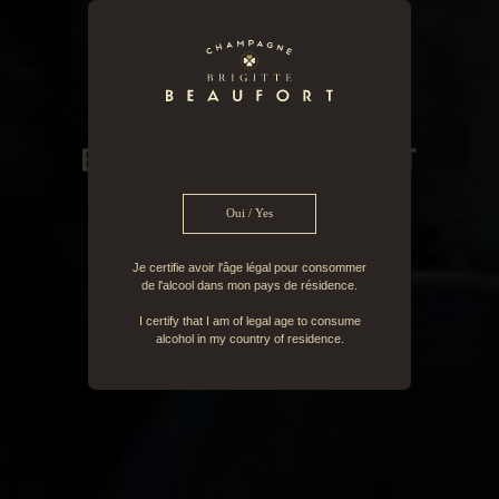
Oui / Yes
Je certifie avoir l'âge légal pour consommer
de l'alcool dans mon pays de résidence.
I certify that I am of legal age to consume
FR
EN
alcohol in my country of residence.